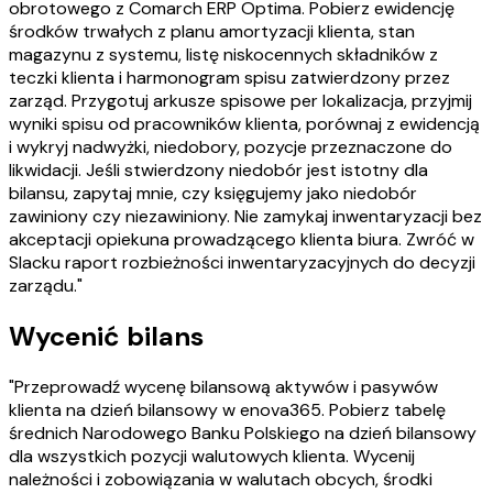
obrotowego z Comarch ERP Optima. Pobierz ewidencję
środków trwałych z planu amortyzacji klienta, stan
magazynu z systemu, listę niskocennych składników z
teczki klienta i harmonogram spisu zatwierdzony przez
zarząd. Przygotuj arkusze spisowe per lokalizacja, przyjmij
wyniki spisu od pracowników klienta, porównaj z ewidencją
i wykryj nadwyżki, niedobory, pozycje przeznaczone do
likwidacji. Jeśli stwierdzony niedobór jest istotny dla
bilansu, zapytaj mnie, czy księgujemy jako niedobór
zawiniony czy niezawiniony. Nie zamykaj inwentaryzacji bez
akceptacji opiekuna prowadzącego klienta biura. Zwróć w
Slacku raport rozbieżności inwentaryzacyjnych do decyzji
zarządu."
Wycenić bilans
"Przeprowadź wycenę bilansową aktywów i pasywów
klienta na dzień bilansowy w enova365. Pobierz tabelę
średnich Narodowego Banku Polskiego na dzień bilansowy
dla wszystkich pozycji walutowych klienta. Wycenij
należności i zobowiązania w walutach obcych, środki