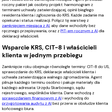
roczny pakiet jak osobny projekt: harmonogram z
terminami uchwały zatwierdzającej, opinii biegłego
rewidenta klienta i zgłoszenia do KRS. Każde zadanie ma
opiekuna i status realizacji. Połącz tę warstwę z
zamknięciem miesiąca z AI
, aby dane wchodziły bez
ręcznego przepisywania, oraz z
PIT-em rocznym z AI
dla
deklaracji właścicieli.
Wsparcie KRS, CIT-8 i właścicieli
klienta w jednym przebiegu
Zamknięcie roku obejmuje równoległe terminy: CIT-8 do US,
sprawozdanie do KRS, deklaracje właścicieli klienta i
uchwała zatwierdzająca walnego zgromadzenia. Agent
pilnuje każdego terminu osobno i pakuje materiały dla
każdego adresata: Urzędu Skarbowego, sądu
rejestrowego, wspólników klienta. Dane wchodzą z
sprawozdaniem finansowym z AI
i wychodzą do
przygotowania audytu z AI
bez przerw w obsłudze klienta
końcowego biura.