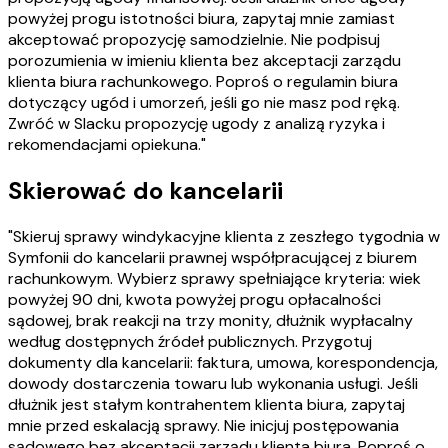
powyżej progu istotności biura, zapytaj mnie zamiast
akceptować propozycję samodzielnie. Nie podpisuj
porozumienia w imieniu klienta bez akceptacji zarządu
klienta biura rachunkowego. Poproś o regulamin biura
dotyczący ugód i umorzeń, jeśli go nie masz pod ręką.
Zwróć w Slacku propozycję ugody z analizą ryzyka i
rekomendacjami opiekuna."
Skierować do kancelarii
"Skieruj sprawy windykacyjne klienta z zeszłego tygodnia w
Symfonii do kancelarii prawnej współpracującej z biurem
rachunkowym. Wybierz sprawy spełniające kryteria: wiek
powyżej 90 dni, kwota powyżej progu opłacalności
sądowej, brak reakcji na trzy monity, dłużnik wypłacalny
według dostępnych źródeł publicznych. Przygotuj
dokumenty dla kancelarii: faktura, umowa, korespondencja,
dowody dostarczenia towaru lub wykonania usługi. Jeśli
dłużnik jest stałym kontrahentem klienta biura, zapytaj
mnie przed eskalacją sprawy. Nie inicjuj postępowania
sądowego bez akceptacji zarządu klienta biura. Poproś o