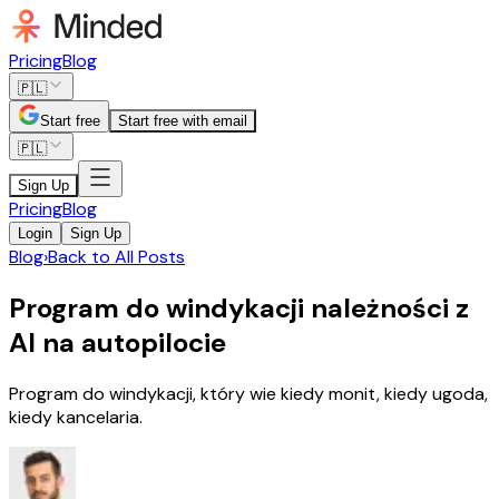
Pricing
Blog
🇵🇱
Start free
Start free with email
🇵🇱
Sign Up
Pricing
Blog
Login
Sign Up
Blog
›
Back to All Posts
Program do windykacji należności z
AI na autopilocie
Program do windykacji, który wie kiedy monit, kiedy ugoda,
kiedy kancelaria.