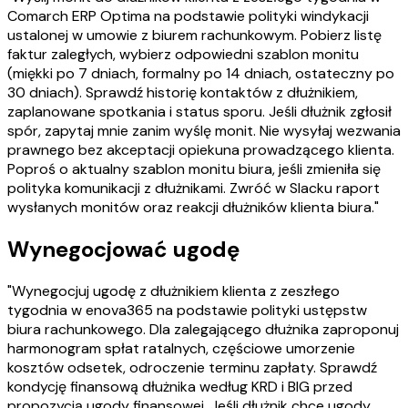
Comarch ERP Optima na podstawie polityki windykacji
ustalonej w umowie z biurem rachunkowym. Pobierz listę
faktur zaległych, wybierz odpowiedni szablon monitu
(miękki po 7 dniach, formalny po 14 dniach, ostateczny po
30 dniach). Sprawdź historię kontaktów z dłużnikiem,
zaplanowane spotkania i status sporu. Jeśli dłużnik zgłosił
spór, zapytaj mnie zanim wyślę monit. Nie wysyłaj wezwania
prawnego bez akceptacji opiekuna prowadzącego klienta.
Poproś o aktualny szablon monitu biura, jeśli zmieniła się
polityka komunikacji z dłużnikami. Zwróć w Slacku raport
wysłanych monitów oraz reakcji dłużników klienta biura."
Wynegocjować ugodę
"Wynegocjuj ugodę z dłużnikiem klienta z zeszłego
tygodnia w enova365 na podstawie polityki ustępstw
biura rachunkowego. Dla zalegającego dłużnika zaproponuj
harmonogram spłat ratalnych, częściowe umorzenie
kosztów odsetek, odroczenie terminu zapłaty. Sprawdź
kondycję finansową dłużnika według KRD i BIG przed
propozycją ugody finansowej. Jeśli dłużnik chce ugody