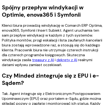
Spójny przepływ windykacji w
Optimie, enova365 i Symfonii
Klienci biura prowadzą windykację w Comarch ERP Optima,
enova365, Symfonii i Insert Subiekt. Agent uruchamia ten
sam przepływ windykacji w każdym z tych systemów.
Polityka monitów, progi eskalacji i lista zaufanych kancelarii
biura zostają wprowadzone raz, a stosują się do każdego
klienta. Pracownik biura nie utrzymuje czterech instrukcji
dla czterech programów księgowych. Skuteczna
windykacja zasila
treasury z AI
i
dekrety z AI
realnymi
datami wpływu zamiast oczekiwań.
Czy Minded zintegruje się z EPU i e-
Sądem?
Tak. Agent integruje się z Elektronicznym Postępowaniem
Upominawczym (EPU) oraz portalem e-Sądu, gdzie można
składać pozwy o zapłatę i monitorować ich status. Każdy