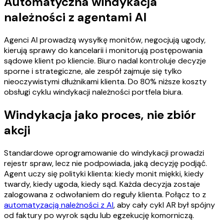
Automatyczna windykacja
należności z agentami AI
Agenci AI prowadzą wysyłkę monitów, negocjują ugody,
kierują sprawy do kancelarii i monitorują postępowania
sądowe klient po kliencie. Biuro nadal kontroluje decyzje
sporne i strategiczne, ale zespół zajmuje się tylko
nieoczywistymi dłużnikami klienta. Do 80% niższe koszty
obsługi cyklu windykacji należności portfela biura.
Windykacja jako proces, nie zbiór
akcji
Standardowe oprogramowanie do windykacji prowadzi
rejestr spraw, lecz nie podpowiada, jaką decyzję podjąć.
Agent uczy się polityki klienta: kiedy monit miękki, kiedy
twardy, kiedy ugoda, kiedy sąd. Każda decyzja zostaje
zalogowana z odwołaniem do reguły klienta. Połącz to z
automatyzacją należności z AI
, aby cały cykl AR był spójny
od faktury po wyrok sądu lub egzekucję komorniczą.