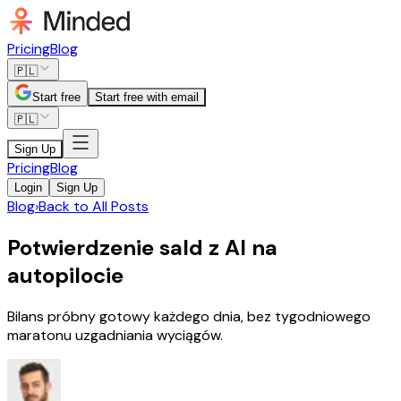
Pricing
Blog
🇵🇱
Start free
Start free with email
🇵🇱
Sign Up
Pricing
Blog
Login
Sign Up
Blog
›
Back to All Posts
Potwierdzenie sald z AI na
autopilocie
Bilans próbny gotowy każdego dnia, bez tygodniowego
maratonu uzgadniania wyciągów.