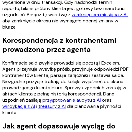
wyceniona w dniu transakcji. Gdy nadchodzi termin
raportu, bilans próbny klienta jest gotowy bez maratonu
uzgodnień. Połącz tę warstwę z
zamknięciem miesiąca z AI
,
aby zamknięcie okresu nie wymagało nocnej zmiany w
biurze.
Korespondencja z kontrahentami
prowadzona przez agenta
Konfirmacje sald zwykle prowadzi się pocztą i Excelem.
Agent przejmuje wysyłkę próśb, przyjmuje odpowiedzi PDF
kontrahentów klienta, parsuje załączniki i zestawia salda.
Niezgodne pozycje trafiają do kolejki wyjaśnień opiekuna
prowadzącego klienta biura. Sprawy uzgodnień zostają w
aktach klienta z pełną historią korespondencji. Dane
uzgodnień zasilają
przygotowanie audytu z AI
oraz
windykację z AI
i
treasury z AI
dla planowania płynności
klienta.
Jak agent dopasowuje wyciąg do