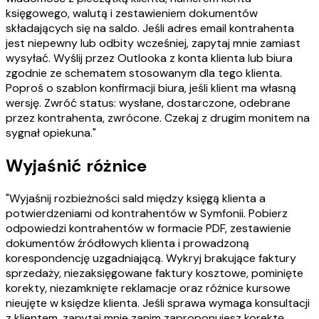
księgowego, walutą i zestawieniem dokumentów
składających się na saldo. Jeśli adres email kontrahenta
jest niepewny lub odbity wcześniej, zapytaj mnie zamiast
wysyłać. Wyślij przez Outlooka z konta klienta lub biura
zgodnie ze schematem stosowanym dla tego klienta.
Poproś o szablon konfirmacji biura, jeśli klient ma własną
wersję. Zwróć status: wysłane, dostarczone, odebrane
przez kontrahenta, zwrócone. Czekaj z drugim monitem na
sygnał opiekuna."
Wyjaśnić różnice
"Wyjaśnij rozbieżności sald między księgą klienta a
potwierdzeniami od kontrahentów w Symfonii. Pobierz
odpowiedzi kontrahentów w formacie PDF, zestawienie
dokumentów źródłowych klienta i prowadzoną
korespondencję uzgadniającą. Wykryj brakujące faktury
sprzedaży, niezaksięgowane faktury kosztowe, pominięte
korekty, niezamknięte reklamacje oraz różnice kursowe
nieujęte w księdze klienta. Jeśli sprawa wymaga konsultacji
z klientem, zapytaj mnie zanim zaproponujesz korektę