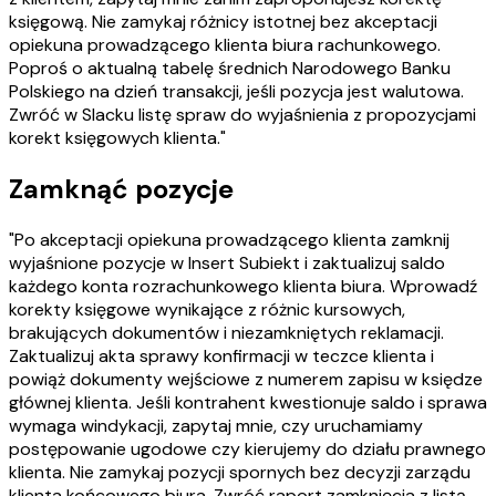
księgową. Nie zamykaj różnicy istotnej bez akceptacji
opiekuna prowadzącego klienta biura rachunkowego.
Poproś o aktualną tabelę średnich Narodowego Banku
Polskiego na dzień transakcji, jeśli pozycja jest walutowa.
Zwróć w Slacku listę spraw do wyjaśnienia z propozycjami
korekt księgowych klienta."
Zamknąć pozycje
"Po akceptacji opiekuna prowadzącego klienta zamknij
wyjaśnione pozycje w Insert Subiekt i zaktualizuj saldo
każdego konta rozrachunkowego klienta biura. Wprowadź
korekty księgowe wynikające z różnic kursowych,
brakujących dokumentów i niezamkniętych reklamacji.
Zaktualizuj akta sprawy konfirmacji w teczce klienta i
powiąż dokumenty wejściowe z numerem zapisu w księdze
głównej klienta. Jeśli kontrahent kwestionuje saldo i sprawa
wymaga windykacji, zapytaj mnie, czy uruchamiamy
postępowanie ugodowe czy kierujemy do działu prawnego
klienta. Nie zamykaj pozycji spornych bez decyzji zarządu
klienta końcowego biura. Zwróć raport zamknięcia z listą