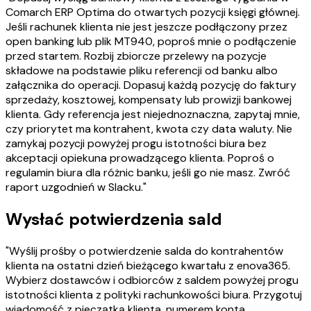
Comarch ERP Optima do otwartych pozycji księgi głównej.
Jeśli rachunek klienta nie jest jeszcze podłączony przez
open banking lub plik MT940, poproś mnie o podłączenie
przed startem. Rozbij zbiorcze przelewy na pozycje
składowe na podstawie pliku referencji od banku albo
załącznika do operacji. Dopasuj każdą pozycję do faktury
sprzedaży, kosztowej, kompensaty lub prowizji bankowej
klienta. Gdy referencja jest niejednoznaczna, zapytaj mnie,
czy priorytet ma kontrahent, kwota czy data waluty. Nie
zamykaj pozycji powyżej progu istotności biura bez
akceptacji opiekuna prowadzącego klienta. Poproś o
regulamin biura dla różnic banku, jeśli go nie masz. Zwróć
raport uzgodnień w Slacku."
Wysłać potwierdzenia sald
"Wyślij prośby o potwierdzenie salda do kontrahentów
klienta na ostatni dzień bieżącego kwartału z enova365.
Wybierz dostawców i odbiorców z saldem powyżej progu
istotności klienta z polityki rachunkowości biura. Przygotuj
wiadomość z pieczątką klienta, numerem konta