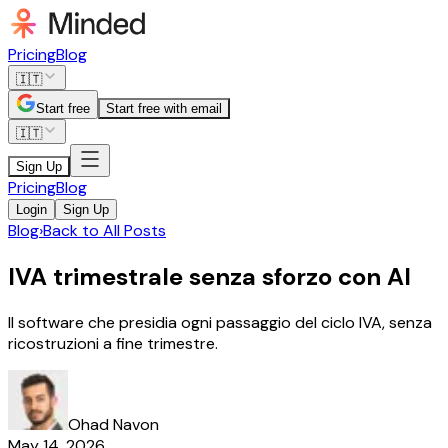
Pricing
Blog
🇮🇹
Start free
Start free with email
🇮🇹
Sign Up
Pricing
Blog
Login
Sign Up
Blog
›
Back to All Posts
IVA trimestrale senza sforzo con AI
Il software che presidia ogni passaggio del ciclo IVA, senza
ricostruzioni a fine trimestre.
Ohad Navon
May 14, 2026