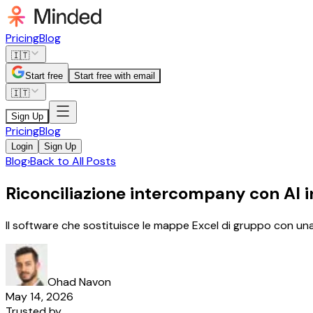
Pricing
Blog
🇮🇹
Start free
Start free with email
🇮🇹
Sign Up
Pricing
Blog
Login
Sign Up
Blog
›
Back to All Posts
Riconciliazione intercompany con AI 
Il software che sostituisce le mappe Excel di gruppo con una
Ohad Navon
May 14, 2026
Trusted by