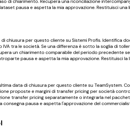
so di chiarimento. Recupera una riconciliazione intercompany
dataset pausa e aspetta la mia approvazione. Restituisci una li
 di chiusura per questo cliente su Sistemi Profis. Identifica 
A tra le società. Se una differenza è sotto la soglia di toll
cupera un chiarimento comparabile del periodo precedente se no
oparte pausa e aspetta la mia approvazione. Restituisci la lista
'ultima data di chiusura per questo cliente su TeamSystem. Co
sione proposte e margini di transfer pricing per società contro
ione transfer pricing separatamente o integrarla nel pacchetto
lla consegna pausa e aspetta l'approvazione del commercialist
l