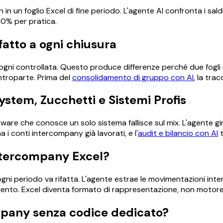
 un foglio Excel di fine periodo. L'agente AI confronta i saldi
'80% per pratica.
ifatto a ogni chiusura
i controllata. Questo produce differenze perché due fogli no
ontroparte. Prima del
consolidamento di gruppo con AI
, la tra
tem, Zucchetti e Sistemi Profis
tware che conosce un solo sistema fallisce sul mix. L'agente g
i conti intercompany già lavorati, e l'
audit e bilancio con AI
t
ntercompany Excel?
 periodo va rifatta. L'agente estrae le movimentazioni interc
mento. Excel diventa formato di rappresentazione, non motore 
pany senza codice dedicato?