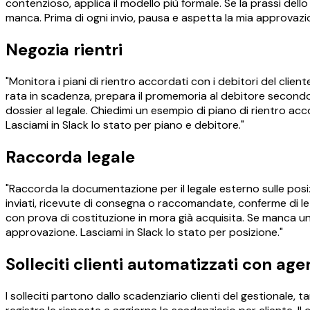
contenzioso, applica il modello più formale. Se la prassi dello
manca. Prima di ogni invio, pausa e aspetta la mia approvazi
Negozia rientri
"Monitora i piani di rientro accordati con i debitori del client
rata in scadenza, prepara il promemoria al debitore secondo la
dossier al legale. Chiedimi un esempio di piano di rientro a
Lasciami in Slack lo stato per piano e debitore."
Raccorda legale
"Raccorda la documentazione per il legale esterno sulle posizi
inviati, ricevute di consegna o raccomandate, conferme di lettu
con prova di costituzione in mora già acquisita. Se manca un 
approvazione. Lasciami in Slack lo stato per posizione."
Solleciti clienti automatizzati con agen
I solleciti partono dallo scadenziario clienti del gestionale, t