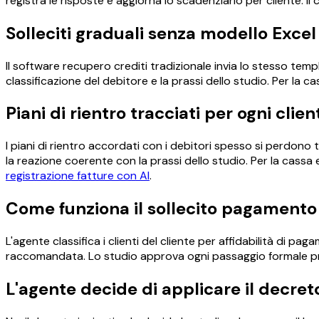
registra le risposte e aggiorna lo scadenziario per cliente. Il
Solleciti graduali senza modello Excel
Il software recupero crediti tradizionale invia lo stesso templ
classificazione del debitore e la prassi dello studio. Per la ca
Piani di rientro tracciati per ogni clien
I piani di rientro accordati con i debitori spesso si perdono tr
la reazione coerente con la prassi dello studio. Per la cassa ef
registrazione fatture con AI
.
Come funziona il sollecito pagamento
L'agente classifica i clienti del cliente per affidabilità di pa
raccomandata. Lo studio approva ogni passaggio formale prima
L'agente decide di applicare il decret