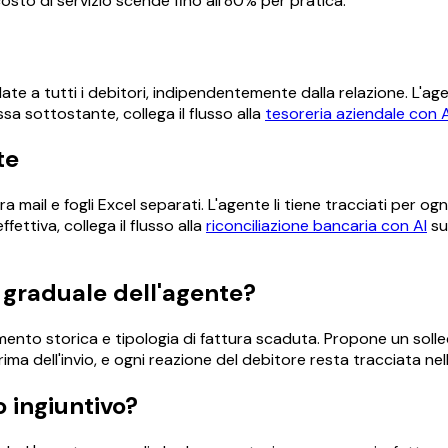
 costo di servizio scende fino all'80% per pratica.
ate a tutti i debitori, indipendentemente dalla relazione. L'agen
ssa sottostante, collega il flusso alla
tesoreria aziendale con A
te
a mail e fogli Excel separati. L'agente li tiene tracciati per ogn
fettiva, collega il flusso alla
riconciliazione bancaria con AI
sul
 graduale dell'agente?
gamento storica e tipologia di fattura scaduta. Propone un sollec
 dell'invio, e ogni reazione del debitore resta tracciata nel
o ingiuntivo?