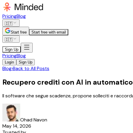
Pricing
Blog
🇮🇹
Start free
Start free with email
🇮🇹
Sign Up
Pricing
Blog
Login
Sign Up
Blog
›
Back to All Posts
Recupero crediti con AI in automatico
Il software che segue scadenze, propone solleciti e raccorda p
Ohad Navon
May 14, 2026
Trusted by