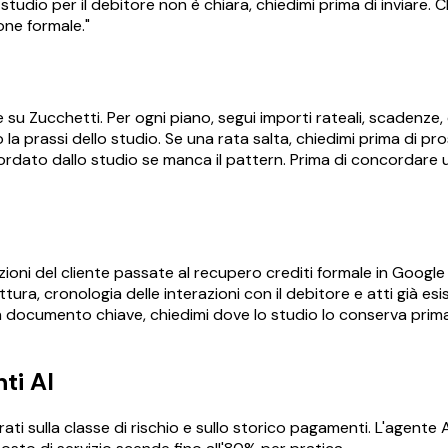
 studio per il debitore non è chiara, chiedimi prima di inviare. 
one formale."
e su Zucchetti. Per ogni piano, segui importi rateali, scadenze, 
 prassi dello studio. Se una rata salta, chiedimi prima di pros
ccordato dallo studio se manca il pattern. Prima di concordar
oni del cliente passate al recupero crediti formale in Google Dr
ra, cronologia delle interazioni con il debitore e atti già esist
documento chiave, chiedimi dove lo studio lo conserva prima di
ti AI
arati sulla classe di rischio e sullo storico pagamenti. L'agente