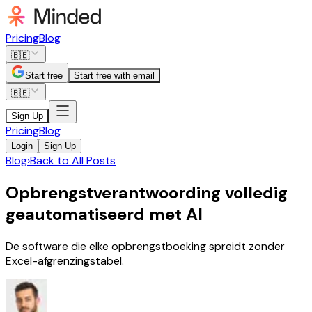
Pricing
Blog
🇧🇪
Start free
Start free with email
🇧🇪
Sign Up
Pricing
Blog
Login
Sign Up
Blog
›
Back to All Posts
Opbrengstverantwoording volledig
geautomatiseerd met AI
De software die elke opbrengstboeking spreidt zonder
Excel-afgrenzingstabel.