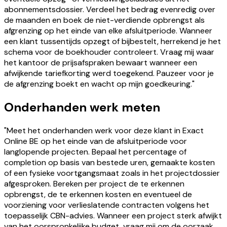
abonnementsdossier. Verdeel het bedrag evenredig over
de maanden en boek de niet-verdiende opbrengst als
afgrenzing op het einde van elke afsluitperiode. Wanneer
een klant tussentijds opzegt of bijbestelt, herrekend je het
schema voor de boekhouder controleert. Vraag mij waar
het kantoor de prijsafspraken bewaart wanneer een
afwijkende tariefkorting werd toegekend. Pauzeer voor je
de afgrenzing boekt en wacht op mijn goedkeuring."
Onderhanden werk meten
"Meet het onderhanden werk voor deze klant in Exact
Online BE op het einde van de afsluitperiode voor
langlopende projecten. Bepaal het percentage of
completion op basis van bestede uren, gemaakte kosten
of een fysieke voortgangsmaat zoals in het projectdossier
afgesproken. Bereken per project de te erkennen
opbrengst, de te erkennen kosten en eventueel de
voorziening voor verlieslatende contracten volgens het
toepasselijk CBN-advies. Wanneer een project sterk afwijkt
van het oorspronkelijke budget, vraag mij om de oorzaak