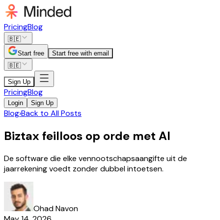
Pricing
Blog
🇧🇪
Start free
Start free with email
🇧🇪
Sign Up
Pricing
Blog
Login
Sign Up
Blog
›
Back to All Posts
Biztax feilloos op orde met AI
De software die elke vennootschapsaangifte uit de
jaarrekening voedt zonder dubbel intoetsen.
Ohad Navon
May 14, 2026