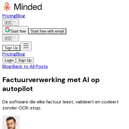
Pricing
Blog
🇧🇪
Start free
Start free with email
🇧🇪
Sign Up
Pricing
Blog
Login
Sign Up
Blog
›
Back to All Posts
Factuurverwerking met AI op
autopilot
De software die elke factuur leest, valideert en codeert
zonder OCR-stop.