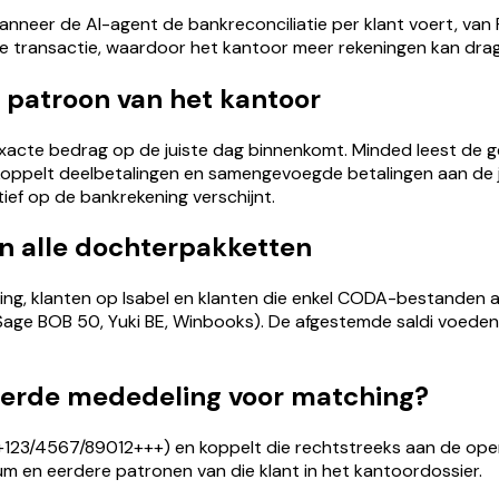
nneer de AI-agent de bankreconciliatie per klant voert, va
ke transactie, waardoor het kantoor meer rekeningen kan dra
 patroon van het kantoor
cte bedrag op de juiste dag binnenkomt. Minded leest de ges
 koppelt deelbetalingen en samengevoegde betalingen aan de 
ief op de bankrekening verschijnt.
en alle dochterpakketten
ng, klanten op Isabel en klanten die enkel CODA-bestanden a
 Sage BOB 50, Yuki BE, Winbooks). De afgestemde saldi voede
eerde mededeling voor matching?
+123/4567/89012+++) en koppelt die rechtstreeks aan de ope
um en eerdere patronen van die klant in het kantoordossier.