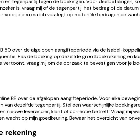
um en tegenpartij tegen de boekingen. Voor deelbetalingen, 
er is, vraag mij of de tegenpartij, het bedrag of de datum pr
r voor je een match vastlegt op materiële bedragen en wacht
B 50 over de afgelopen aangifteperiode via de Isabel-koppeli
quentie. Pas de boeking op dezelfde grootboekrekening en kos
e vertoont, vraag mij om de oorzaak te bevestigen voor je bo
nline BE over de afgelopen aangifteperiode. Voor elke beweg
 van dezelfde tegenpartij. Stel een waarschijnlijke boekings
een nieuwe leverancier, klant of correctie betreft. Vraag mij w
t en wacht op mijn goedkeuring. Bewaar het overzicht van onver
e rekening