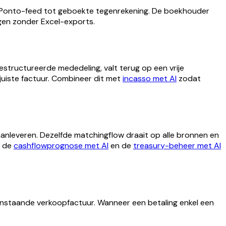
n Ponto-feed tot geboekte tegenrekening. De boekhouder
gen zonder Excel-exports.
tructureerde mededeling, valt terug op een vrije
juiste factuur. Combineer dit met
incasso met AI
zodat
anleveren. Dezelfde matchingflow draait op alle bronnen en
n de
cashflowprognose met AI
en de
treasury-beheer met AI
nstaande verkoopfactuur. Wanneer een betaling enkel een