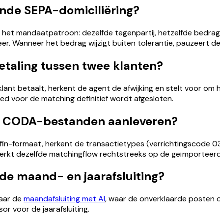
nde SEPA-domiciliëring?
 het mandaatpatroon: dezelfde tegenpartij, hetzelfde bedrag
er. Wanneer het bedrag wijzigt buiten tolerantie, pauzeert d
etaling tussen twee klanten?
ant betaalt, herkent de agent de afwijking en stelt voor om 
 voor de matching definitief wordt afgesloten.
el CODA-bestanden aanleveren?
in-formaat, herkent de transactietypes (verrichtingscode 03,
 werkt dezelfde matchingflow rechtstreeks op de geïmportee
 de maand- en jaarafsluiting?
naar de
maandafsluiting met AI
, waar de onverklaarde posten o
or voor de jaarafsluiting.