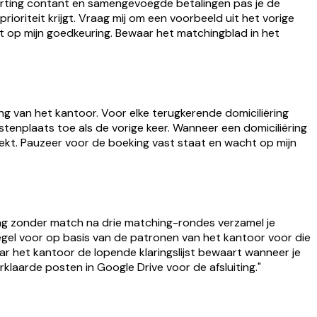
korting contant en samengevoegde betalingen pas je de
ioriteit krijgt. Vraag mij om een voorbeeld uit het vorige
 op mijn goedkeuring. Bewaar het matchingblad in het
ng van het kantoor. Voor elke terugkerende domiciliëring
tenplaats toe als de vorige keer. Wanneer een domiciliëring
ekt. Pauzeer voor de boeking vast staat en wacht op mijn
ing zonder match na drie matching-rondes verzamel je
regel voor op basis van de patronen van het kantoor voor die
aar het kantoor de lopende klaringslijst bewaart wanneer je
klaarde posten in Google Drive voor de afsluiting."