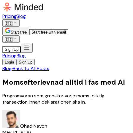
Pricing
Blog
🇸🇪
Start free
Start free with email
🇸🇪
Sign Up
Pricing
Blog
Login
Sign Up
Blog
›
Back to All Posts
Momsefterlevnad alltid i fas med AI
Programvaran som granskar varje moms-pliktig
transaktion innan deklarationen ska in.
Ohad Navon
May 14, 2026