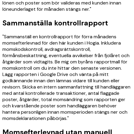
lönen och poster som bör valideras med kunden innan
löneunderlaget för månaden stängs ner."
Sammanställa kontrollrapport
"Sammanställ en kontrollrapport för förra månadens
momsefterlevnad för den här kunden i Hogia. Inkludera
momskodskontroll, avdragsrättskontroll,
förmånsbeskattning, eventuella avvikelser från fjolåret och
åtgärder som vidtagits. Be mig om byråns rapportmall för
momskontroll om du inte hittar den senaste versionen.
Lägg rapporten i Google Drive och vänta på mitt
godkännande innan den lämnas vidare till kunden eller
revisorn. Skicka en intern sammanfattning till handläggaren
med antal kontrollerade transaktioner, antal flaggade
poster, åtgärder, total momsändring som rapporten ger
och kvarstående poster som handläggaren behöver
hantera personligen innan momsperioden stängs ner och
momsdeklarationen påbörjas."
Momsefterlevnad utan manuell