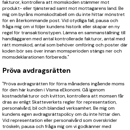
fakturor, kontrollera att momskoden stämmer mot
produkt- eller tjänsterad samt mot mottagarens land. Be
mig om byråns momskodtabell om du inte hittar mönstret
för en återkommande post. Vid otydliga fall, pausa och
fråga mig om vi följer kundens historik eller skapar en ny
regel för transaktionstypen. Lämna en sammanställning till
handläggaren med antal kontrollerade fakturor, antal med
rätt momskod, antal som behöver omföring och poster där
koden bör ses över innan momsperioden stängs ner och
momsdeklarationen förbereds."
Pröva avdragsrätten
"Pröva avdragsrätten för förra månadens ingående moms
för den här kunden i Visma eEkonomi. Gå igenom
kostnadsfakturor och kvitton, kontrollera att momsen får
dras av enligt Skatteverkets regler för representation,
personalvård, bil och blandad verksamhet. Be mig om
kundens egen avdragsrättspolicy om du inte hittar den.
Vid representation eller personalvård som överskrider
tröskeln, pausa och fråga mig om vi godkänner med