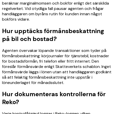
beräknar marginalmomsen och bokför enligt det särskilda
regelverket. Vid otydliga fall pausar agenten och frågar
handläggaren om byråns rutin för kunden innan något
bokförs vidare.
Hur upptäcks förmånsbeskattning
på bil och bostad?
Agenten övervakar löpande transaktioner som tyder på
förmånsbeskattning: körjournaler för tjänstebil, kostnader
för bostadsförmån, fri telefon eller fritt internet. Den
föreslår förmånsvärde enligt Skatteverkets schablon. Inget
förmånsvärde läggs i lönen utan att handläggaren godkänt
så att felaktig förmånsbeskattning inte uppstår i
löneunderlaget för månadsslutet.
Hur dokumenteras kontrollerna för
Reko?
Varje kontrollåtgärd loggas i Reko-loggen: vilken