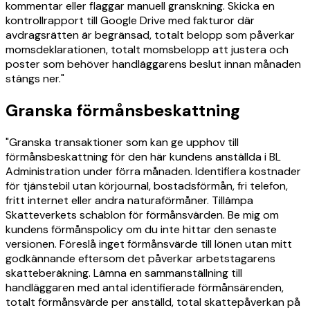
kommentar eller flaggar manuell granskning. Skicka en
kontrollrapport till Google Drive med fakturor där
avdragsrätten är begränsad, totalt belopp som påverkar
momsdeklarationen, totalt momsbelopp att justera och
poster som behöver handläggarens beslut innan månaden
stängs ner."
Granska förmånsbeskattning
"Granska transaktioner som kan ge upphov till
förmånsbeskattning för den här kundens anställda i BL
Administration under förra månaden. Identifiera kostnader
för tjänstebil utan körjournal, bostadsförmån, fri telefon,
fritt internet eller andra naturaförmåner. Tillämpa
Skatteverkets schablon för förmånsvärden. Be mig om
kundens förmånspolicy om du inte hittar den senaste
versionen. Föreslå inget förmånsvärde till lönen utan mitt
godkännande eftersom det påverkar arbetstagarens
skatteberäkning. Lämna en sammanställning till
handläggaren med antal identifierade förmånsärenden,
totalt förmånsvärde per anställd, total skattepåverkan på