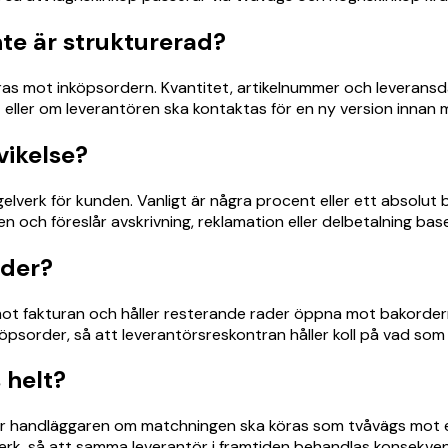
nte är strukturerad?
ideras mot inköpsordern. Kvantitet, artikelnummer och leverans
t eller om leverantören ska kontaktas för en ny version innan
vikelse?
verk för kunden. Vanligt är några procent eller ett absolut be
 och föreslår avskrivning, reklamation eller delbetalning bas
rder?
t fakturan och håller resterande rader öppna mot bakordern. 
psorder, så att leverantörsreskontran håller koll på vad som
 helt?
gar handläggaren om matchningen ska köras som tvåvägs mot e
elverk, så att samma leverantör i framtiden behandlas konsek