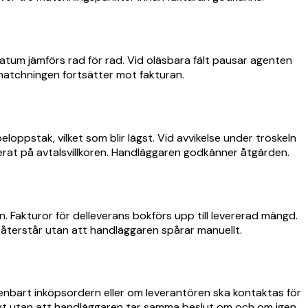
datum jämförs rad för rad. Vid oläsbara fält pausar agenten
 matchningen fortsätter mot fakturan.
loppstak, vilket som blir lägst. Vid avvikelse under tröskeln
erat på avtalsvillkoren. Handläggaren godkänner åtgärden.
Fakturor för delleverans bokförs upp till levererad mängd.
 återstår utan att handläggaren spårar manuellt.
nbart inköpsordern eller om leverantören ska kontaktas för
vent utan att handläggaren tar samma beslut om och om igen.