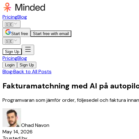
Pricing
Blog
🇸🇪
Start free
Start free with email
🇸🇪
Sign Up
Pricing
Blog
Login
Sign Up
Blog
›
Back to All Posts
Fakturamatchning med AI på autopil
Programvaran som jämför order, följesedel och faktura innan
Ohad Navon
May 14, 2026
Trusted by