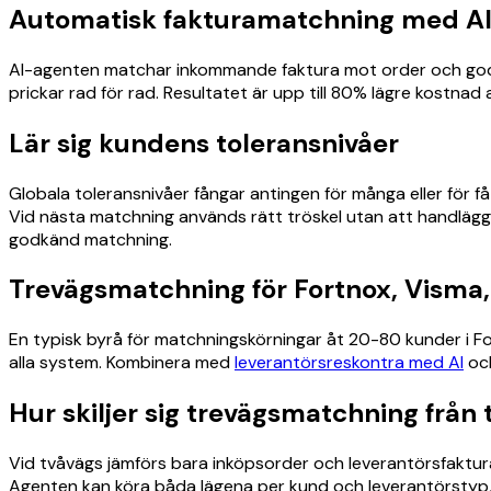
Automatisk fakturamatchning med A
AI-agenten matchar inkommande faktura mot order och godsmo
prickar rad för rad. Resultatet är upp till 80% lägre kostnad
Lär sig kundens toleransnivåer
Globala toleransnivåer fångar antingen för många eller för f
Vid nästa matchning används rätt tröskel utan att handlägga
godkänd matchning.
Trevägsmatchning för Fortnox, Visma,
En typisk byrå för matchningskörningar åt 20-80 kunder i 
alla system. Kombinera med
leverantörsreskontra med AI
oc
Hur skiljer sig trevägsmatchning från 
Vid tvåvägs jämförs bara inköpsorder och leverantörsfaktura.
Agenten kan köra båda lägena per kund och leverantörstyp, 