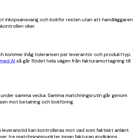
ot inköpsansvarig och bokför resten utan att handläggaren
kontrollen viker.
r och kommer ihåg toleransen per leverantör och produkttyp.
 med AI
så går flödet hela vägen från fakturamottagning till
ellt under samma vecka. Samma matchningsrutin går genom
sen mot betalning och bokföring.
 leveranstid kan kontrolleras mot vad som faktiskt anlänt.
räver tre matchningspunkter innan fakturan godkänns.