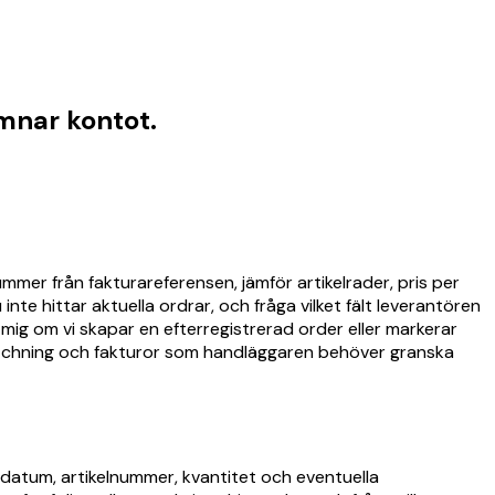
mnar kontot.
er från fakturareferensen, jämför artikelrader, pris per
e hittar aktuella ordrar, och fråga vilket fält leverantören
ig om vi skapar en efterregistrerad order eller markerar
matchning och fakturor som handläggaren behöver granska
nsdatum, artikelnummer, kvantitet och eventuella