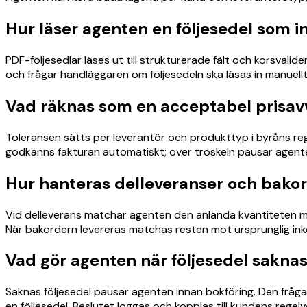
Hur läser agenten en följesedel som i
PDF-följesedlar läses ut till strukturerade fält och korsval
och frågar handläggaren om följesedeln ska läsas in manuell
Vad räknas som en acceptabel prisav
Toleransen sätts per leverantör och produkttyp i byråns regel
godkänns fakturan automatiskt; över tröskeln pausar agenten
Hur hanteras delleveranser och bako
Vid delleverans matchar agenten den anlända kvantiteten mo
När bakordern levereras matchas resten mot ursprunglig inkö
Vad gör agenten när följesedel saknas
Saknas följesedel pausar agenten innan bokföring. Den frå
en följesedel. Beslutet loggas och kopplas till kundens reg