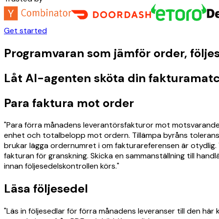
Get started
Programvaran som jämför order, följes
Låt AI-agenten sköta din fakturamat
Para faktura mot order
"Para förra månadens leverantörsfakturor mot motsvarande in
enhet och totalbelopp mot ordern. Tillämpa byråns toleransre
brukar lägga ordernumret i om fakturareferensen är otydlig.
fakturan för granskning. Skicka en sammanställning till h
innan följesedelskontrollen körs."
Läsa följesedel
"Läs in följesedlar för förra månadens leveranser till den h