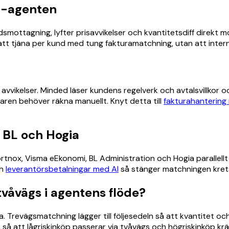
I-agenten
ttagning, lyfter prisavvikelser och kvantitetsdiff direkt m
 att tjäna per kund med tung fakturamatchning, utan att intern
å avvikelser. Minded läser kundens regelverk och avtalsvillko
ren behöver räkna manuellt. Knyt detta till
fakturahantering
 BL och Hogia
Fortnox, Visma eEkonomi, BL Administration och Hogia parall
h
leverantörsbetalningar med AI
så stänger matchningen kret
tvåvägs i agentens flöde?
 Trevägsmatchning lägger till följesedeln så att kvantitet och
så att lågriskinköp passerar via tvåvägs och högriskinköp k