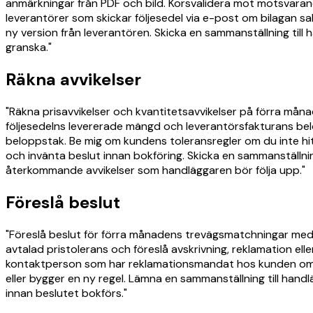
anmärkningar från PDF och bild. Korsvalidera mot motsvarand
leverantörer som skickar följesedel via e-post om bilagan sa
ny version från leverantören. Skicka en sammanställning till
granska."
Räkna avvikelser
"Räkna prisavvikelser och kvantitetsavvikelser på förra mån
följesedelns levererade mängd och leverantörsfakturans belo
beloppstak. Be mig om kundens toleransregler om du inte hitt
och invänta beslut innan bokföring. Skicka en sammanställni
återkommande avvikelser som handläggaren bör följa upp."
Föreslå beslut
"Föreslå beslut för förra månadens trevägsmatchningar med av
avtalad pristolerans och föreslå avskrivning, reklamation el
kontaktperson som har reklamationsmandat hos kunden om bes
eller bygger en ny regel. Lämna en sammanställning till hand
innan beslutet bokförs."