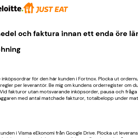
edel och faktura innan ett enda öre lä
chning
köpsordrar för den här kunden i Fortnox. Plocka ut ordernumm
gler per leverantör. Be mig om kundens orderregister om du int
 Vid fakturor utan motsvarande inköpsorder, pausa och fråga m
andläggaren med antal matchade fakturor, totalbelopp under 
är kunden i Visma eEkonomi från Google Drive. Plocka ut levera