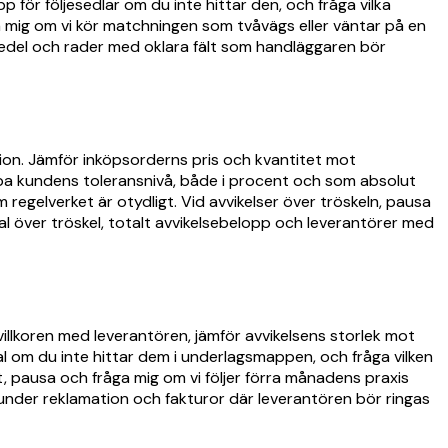
ör följesedlar om du inte hittar den, och fråga vilka
ga mig om vi kör matchningen som tvåvägs eller väntar på en
jesedel och rader med oklara fält som handläggaren bör
ion. Jämför inköpsorderns pris och kvantitet mot
mpa kundens toleransnivå, både i procent och som absolut
egelverket är otydligt. Vid avvikelser över tröskeln, pausa
al över tröskel, totalt avvikelsebelopp och leverantörer med
illkoren med leverantören, jämför avvikelsens storlek mot
al om du inte hittar dem i underlagsmappen, och fråga vilken
 pausa och fråga mig om vi följer förra månadens praxis
 under reklamation och fakturor där leverantören bör ringas