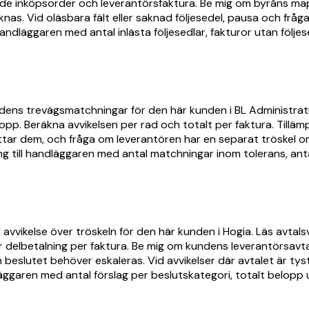
e inköpsorder och leverantörsfaktura. Be mig om byråns mapp f
knas. Vid oläsbara fält eller saknad följesedel, pausa och frå
 handläggaren med antal inlästa följesedlar, fakturor utan föl
adens trevägsmatchningar för den här kunden i BL Administrat
pp. Beräkna avvikelsen per rad och totalt per faktura. Tillä
ar dem, och fråga om leverantören har en separat tröskel om r
ng till handläggaren med antal matchningar inom tolerans, ant
vikelse över tröskeln för den här kunden i Hogia. Läs avtalsv
ler delbetalning per faktura. Be mig om kundens leverantörsavt
lutet behöver eskaleras. Vid avvikelser där avtalet är tyst,
läggaren med antal förslag per beslutskategori, totalt belopp