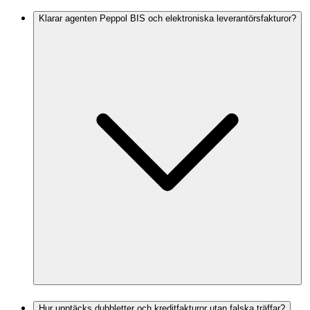
Klarar agenten Peppol BIS och elektroniska leverantörsfakturor?
Hur upptäcks dubbletter och kreditfakturor utan falska träffar?