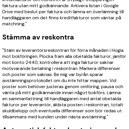
faktura utan mitt godkännande. Arkivera listan i Google
Drive med beslut per faktura och lämna en överlämning till
handläggaren om det finns kreditfakturor som väntar på
matchning."
Stämma av reskontra
"Stäm av leverantörsreskontran för förra månaden i Hogia
mot bokföringen. Plocka fram alla obetalda fakturor, jämför
mot konto 2440, kontrollera att inga fakturor saknar
motsvarande betalning i reskontran. Markera differenser
och poster som saknas. Be mig var byrån sparar
avstämningsprotokollet om du inte hittar mappen. Vid
poster som behöver justeras genom omföring, pausa och
vänta på mitt godkännande innan något bokförs. Lämna
en sammanfattning till handläggaren med antal obetalda
fakturor per leverantör, äldsta posten i reskontran, totalt
skuldbelopp och eventuella differenser som bör redas ut
tillsammans med kunden under nästa avstämning."