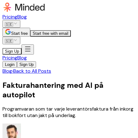
Pricing
Blog
🇸🇪
Start free
Start free with email
🇸🇪
Sign Up
Pricing
Blog
Login
Sign Up
Blog
›
Back to All Posts
Fakturahantering med AI på
autopilot
Programvaran som tar varje leverantörsfaktura från inkorg
till bokfört utan jakt på underlag.