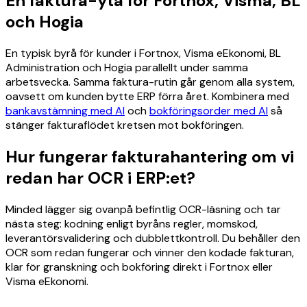
En faktura-yta för Fortnox, Visma, BL
och Hogia
En typisk byrå för kunder i Fortnox, Visma eEkonomi, BL
Administration och Hogia parallellt under samma
arbetsvecka. Samma faktura-rutin går genom alla system,
oavsett om kunden bytte ERP förra året. Kombinera med
bankavstämning med AI
och
bokföringsorder med AI
så
stänger fakturaflödet kretsen mot bokföringen.
Hur fungerar fakturahantering om vi
redan har OCR i ERP:et?
Minded lägger sig ovanpå befintlig OCR-läsning och tar
nästa steg: kodning enligt byråns regler, momskod,
leverantörsvalidering och dubblettkontroll. Du behåller den
OCR som redan fungerar och vinner den kodade fakturan,
klar för granskning och bokföring direkt i Fortnox eller
Visma eEkonomi.