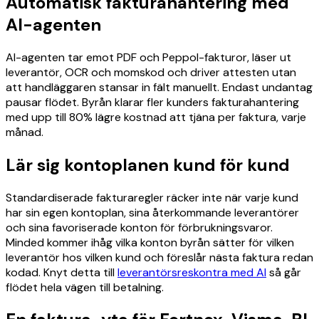
Automatisk fakturahantering med
AI-agenten
AI-agenten tar emot PDF och Peppol-fakturor, läser ut
leverantör, OCR och momskod och driver attesten utan
att handläggaren stansar in fält manuellt. Endast undantag
pausar flödet. Byrån klarar fler kunders fakturahantering
med upp till 80% lägre kostnad att tjäna per faktura, varje
månad.
Lär sig kontoplanen kund för kund
Standardiserade fakturaregler räcker inte när varje kund
har sin egen kontoplan, sina återkommande leverantörer
och sina favoriserade konton för förbrukningsvaror.
Minded kommer ihåg vilka konton byrån sätter för vilken
leverantör hos vilken kund och föreslår nästa faktura redan
kodad. Knyt detta till
leverantörsreskontra med AI
så går
flödet hela vägen till betalning.