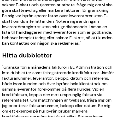
saknar F-skatt och tjänsten är arbete, fråga mig om vi ska
göra skatteavdrag eller markera fakturan för granskning.
Be mig var byrån sparar listan över leverantörer utan F-
skatt om du inte hittar den. Notera inga ändringar i
leverantörsregistret utan mitt godkännande. Lämna en
lista till handläggaren med leverantörer som är godkända,
behöver komplettering eller saknar F-skatt, så att kunden
kan kontaktas om någon ska reklameras."
Hitta dubbletter
"Granska förra månadens fakturor i BL Administration och
leta dubbletter samt felregistrerade kreditfakturor. Jämför
fakturanummer, leverantör, belopp, datum och referens,
både inom kunden och över byråns hela klientstock om
samma leverantör förekommer på flera kunder. Vid en
kreditfaktura, koppla den mot ursprunglig faktura via
referensfältet. Om matchningen är tveksam, fråga mig om
jag prioriterar fakturanummer, belopp eller datum. Be mig
om ett exempel på hur byrån brukar markera
kreditfakturor om mönstret är otydligt. Stoppa ingen