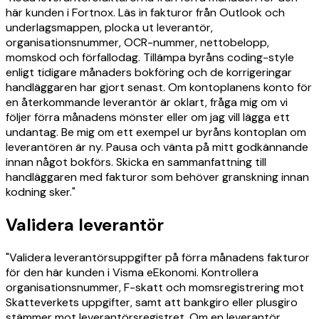
här kunden i Fortnox. Läs in fakturor från Outlook och
underlagsmappen, plocka ut leverantör,
organisationsnummer, OCR-nummer, nettobelopp,
momskod och förfallodag. Tillämpa byråns coding-style
enligt tidigare månaders bokföring och de korrigeringar
handläggaren har gjort senast. Om kontoplanens konto för
en återkommande leverantör är oklart, fråga mig om vi
följer förra månadens mönster eller om jag vill lägga ett
undantag. Be mig om ett exempel ur byråns kontoplan om
leverantören är ny. Pausa och vänta på mitt godkännande
innan något bokförs. Skicka en sammanfattning till
handläggaren med fakturor som behöver granskning innan
kodning sker."
Validera leverantör
"Validera leverantörsuppgifter på förra månadens fakturor
för den här kunden i Visma eEkonomi. Kontrollera
organisationsnummer, F-skatt och momsregistrering mot
Skatteverkets uppgifter, samt att bankgiro eller plusgiro
stämmer mot leverantörsregistret. Om en leverantör