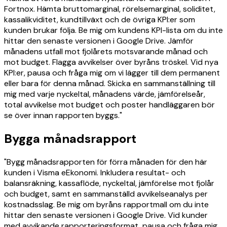
Fortnox. Hämta bruttomarginal, rörelsemarginal, soliditet,
kassalikviditet, kundtillväxt och de övriga KPI:er som
kunden brukar följa. Be mig om kundens KPI-lista om du inte
hittar den senaste versionen i Google Drive. Jämför
månadens utfall mot fjolårets motsvarande månad och
mot budget. Flagga avvikelser över byråns tröskel. Vid nya
KPI:er, pausa och fråga mig om vi lägger till dem permanent
eller bara för denna månad. Skicka en sammanställning till
mig med varje nyckeltal, månadens värde, jämförelseår,
total avvikelse mot budget och poster handläggaren bör
se över innan rapporten byggs."
Bygga månadsrapport
"Bygg månadsrapporten för förra månaden för den här
kunden i Visma eEkonomi. Inkludera resultat- och
balansräkning, kassaflöde, nyckeltal, jämförelse mot fjolår
och budget, samt en sammanställd avvikelseanalys per
kostnadsslag. Be mig om byråns rapportmall om du inte
hittar den senaste versionen i Google Drive. Vid kunder
med avvikande rapporteringsformat, pausa och fråga mig