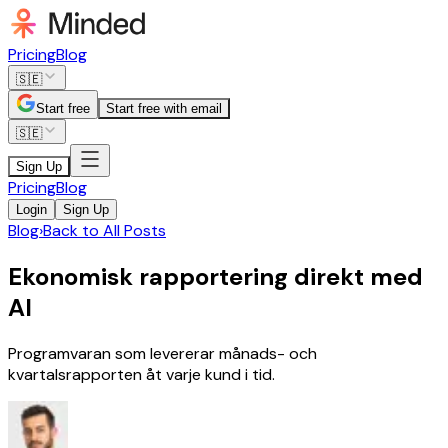
Pricing
Blog
🇸🇪
Start free
Start free with email
🇸🇪
Sign Up
Pricing
Blog
Login
Sign Up
Blog
›
Back to All Posts
Ekonomisk rapportering direkt med
AI
Programvaran som levererar månads- och
kvartalsrapporten åt varje kund i tid.