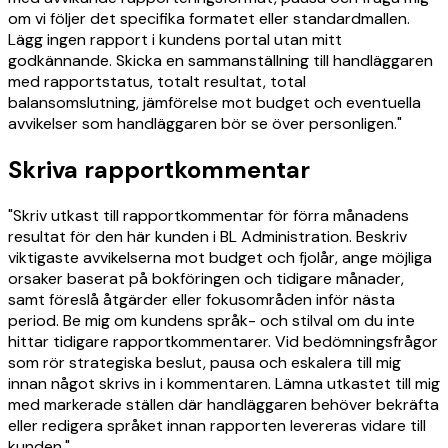
om vi följer det specifika formatet eller standardmallen.
Lägg ingen rapport i kundens portal utan mitt
godkännande. Skicka en sammanställning till handläggaren
med rapportstatus, totalt resultat, total
balansomslutning, jämförelse mot budget och eventuella
avvikelser som handläggaren bör se över personligen."
Skriva rapportkommentar
"Skriv utkast till rapportkommentar för förra månadens
resultat för den här kunden i BL Administration. Beskriv
viktigaste avvikelserna mot budget och fjolår, ange möjliga
orsaker baserat på bokföringen och tidigare månader,
samt föreslå åtgärder eller fokusområden inför nästa
period. Be mig om kundens språk- och stilval om du inte
hittar tidigare rapportkommentarer. Vid bedömningsfrågor
som rör strategiska beslut, pausa och eskalera till mig
innan något skrivs in i kommentaren. Lämna utkastet till mig
med markerade ställen där handläggaren behöver bekräfta
eller redigera språket innan rapporten levereras vidare till
kunden."