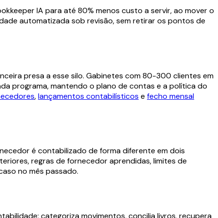
ookkeeper IA para até 80% menos custo a servir, ao mover o
ilidade automatizada sob revisão, sem retirar os pontos de
anceira presa a esse silo. Gabinetes com 80-300 clientes em
cada programa, mantendo o plano de contas e a política do
necedores
,
lançamentos contabilísticos
e
fecho mensal
ornecedor é contabilizado de forma diferente em dois
eriores, regras de fornecedor aprendidas, limites de
 caso no mês passado.
tabilidade: categoriza movimentos, concilia livros, recupera