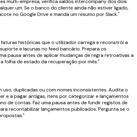
es multi-empresa, verifica saldos intercompany dos dois
quer um. Se o banco do cliente ainda não estiver ligado,
pacote no Google Drive e manda um resumo por Slack."
aturas históricas que o utilizador carrega e reconstrói a
suporte e lacunas no feed bancário. Prepara os
 uma pausa antes de aplicar mudanças de regra retroativas a
 a folha de estado da recuperação por mês."
m uso, duplicadas ou com nomes inconsistentes. Audita o
r e a pagar antigas, itens por categorizar e lançamentos
no de contas. Faz uma pausa antes de fundir registos de
para recontabilizar lançamentos publicados. Pergunta se o
propostas."