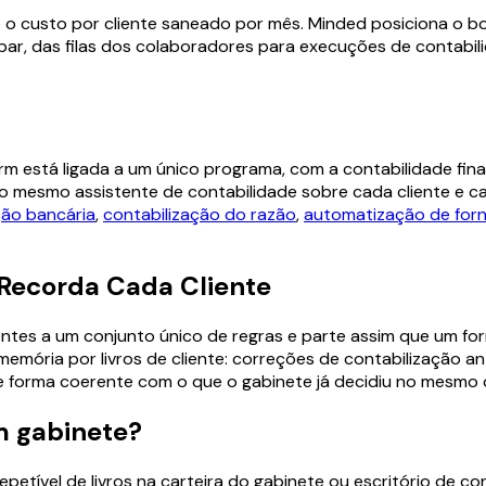
 o custo por cliente saneado por mês. Minded posiciona o b
 limpar, das filas dos colaboradores para execuções de contab
rm está ligada a um único programa, com a contabilidade fin
e o mesmo assistente de contabilidade sobre cada cliente e 
ção bancária
,
contabilização do razão
,
automatização de for
Recorda Cada Cliente
lientes a um conjunto único de regras e parte assim que um f
mória por livros de cliente: correções de contabilização ant
de forma coerente com o que o gabinete já decidiu no mesmo
m gabinete?
etível de livros na carteira do gabinete ou escritório de con