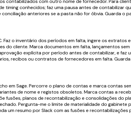
s contabilizados com outro nome de fornecedor. Para client
 timing conhecidos; faz uma pausa antes de contabilizar qual
conciliação anteriores se a pasta não for óbvia. Guarda o 
Faz o inventário dos períodos em falta, ingere os extratos e f
tes do cliente. Marca documentos em falta, lançamentos sem 
aprovação explícita por período antes de contabilizar, e faz
rios, recibos ou contratos de fornecedores em falta. Guarda
fecho em Sage. Percorre o plano de contas e marca contas se
riantes de nome e registos obsoletos. Marca contas a recebe
õe fusões, planos de recontabilização e consolidações do pla
 fechado. Pergunta-me o limite de materialidade do gabinete 
da um resumo por Slack com as fusões e recontabilizações 