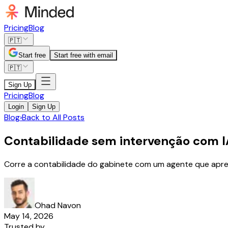
Pricing
Blog
🇵🇹
Start free
Start free with email
🇵🇹
Sign Up
Pricing
Blog
Login
Sign Up
Blog
›
Back to All Posts
Contabilidade sem intervenção com I
Corre a contabilidade do gabinete com um agente que apren
Ohad Navon
May 14, 2026
Trusted by