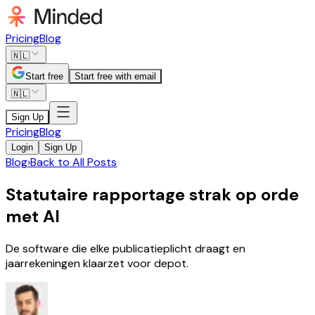
Pricing
Blog
🇳🇱
Start free
Start free with email
🇳🇱
Sign Up
Pricing
Blog
Login
Sign Up
Blog
›
Back to All Posts
Statutaire rapportage strak op orde
met AI
De software die elke publicatieplicht draagt en
jaarrekeningen klaarzet voor depot.