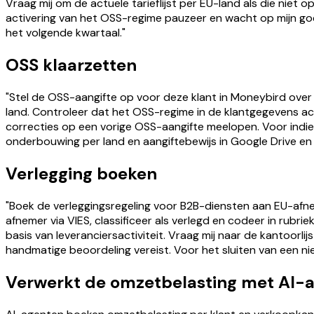
Vraag mij om de actuele tarieflijst per EU-land als die niet 
activering van het OSS-regime pauzeer en wacht op mijn goe
het volgende kwartaal."
OSS klaarzetten
"Stel de OSS-aangifte op voor deze klant in Moneybird over
land. Controleer dat het OSS-regime in de klantgegevens actief
correcties op een vorige OSS-aangifte meelopen. Voor indien
onderbouwing per land en aangiftebewijs in Google Drive en 
Verlegging boeken
"Boek de verleggingsregeling voor B2B-diensten aan EU-afne
afnemer via VIES, classificeer als verlegd en codeer in rubr
basis van leveranciersactiviteit. Vraag mij naar de kantoorli
handmatige beoordeling vereist. Voor het sluiten van een n
Verwerkt de omzetbelasting met AI-