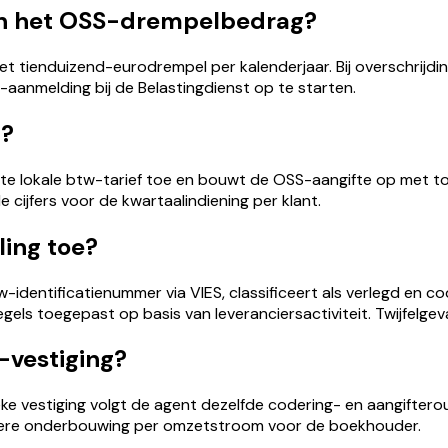
van het OSS-drempelbedrag?
t tienduizend-eurodrempel per kalenderjaar. Bij overschrijdin
-aanmelding bij de Belastingdienst op te starten.
d?
te lokale btw-tarief toe en bouwt de OSS-aangifte op met tot
 cijfers voor de kwartaalindiening per klant.
ling toe?
identificatienummer via VIES, classificeert als verlegd en co
ls toegepast op basis van leveranciersactiviteit. Twijfelgeval
-vestiging?
eke vestiging volgt de agent dezelfde codering- en aangiftero
heldere onderbouwing per omzetstroom voor de boekhouder.