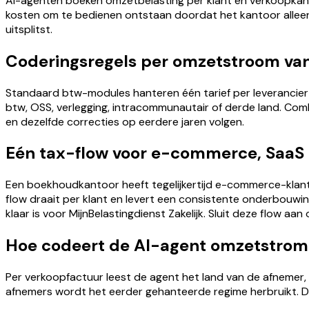
AI-agenten boeken omzetbelasting per klant en verkoopkana
kosten om te bedienen ontstaan doordat het kantoor alleen 
uitsplitst.
Coderingsregels per omzetstroom van
Standaard btw-modules hanteren één tarief per leverancier
btw, OSS, verlegging, intracommunautair of derde land. Co
en dezelfde correcties op eerdere jaren volgen.
Eén tax-flow voor e-commerce, SaaS 
Een boekhoudkantoor heeft tegelijkertijd e-commerce-klant
flow draait per klant en levert een consistente onderbouwin
klaar is voor MijnBelastingdienst Zakelijk. Sluit deze flow aan
Hoe codeert de AI-agent omzetstrom
Per verkoopfactuur leest de agent het land van de afnemer, 
afnemers wordt het eerder gehanteerde regime herbruikt. De 