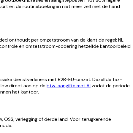
e grootboekmutaties en aangifteposten. Tot 80% lagere
uurt en de routineboekingen niet meer zelf met de hand
nded onthoudt per omzetstroom van de klant de regel: NL
fcontrole en omzetstroom-codering hetzelfde kantoorbeleid
assieke dienstverleners met B2B-EU-omzet. Dezelfde tax-
 flow direct aan op de
btw-aangifte met AI
zodat de periode
nnen het kantoor.
w, OSS, verlegging of derde land. Voor terugkerende
riode.