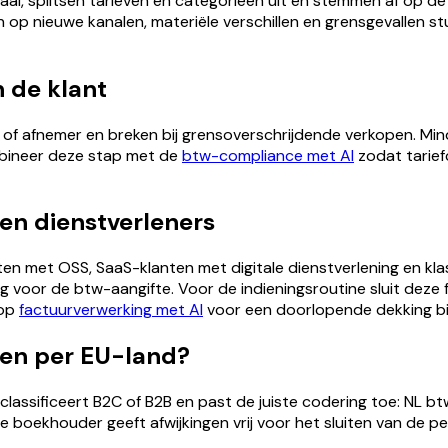
al, splitsen tarieven en categorieën uit en stemmen af op d
op nieuwe kanalen, materiële verschillen en grensgevallen st
 de klant
 of afnemer en breken bij grensoverschrijdende verkopen. Mi
mbineer deze stap met de
btw-compliance met AI
zodat tarie
en dienstverleners
en met OSS, SaaS-klanten met digitale dienstverlening en kl
g voor de btw-aangifte. Voor de indieningsroutine sluit deze
 op
factuurverwerking met AI
voor een doorlopende dekking bi
en per EU-land?
classificeert B2C of B2B en past de juiste codering toe: NL bt
boekhouder geeft afwijkingen vrij voor het sluiten van de pe