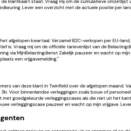
op de klantkaart staat. Vraag mij om de cumulatieve omzetlijst 
dkeuring. Lever een overzicht met de actuele positie per lan
 het afgelopen kwartaal. Verzamel B2C-verkopen per EU-land, 
 is. Vraag mij om de officiële tarievenlijst van de Belastingdi
ing via MijnBelastingdienst Zakelijk pauzeer en wacht op mij
plaats een vrijgavemelding."
mers van deze klant in Twinfield over de afgelopen maand. Va
iek 3b. Voor binnenlandse verleggingen zoals bouw of personeel
jst met goedgekeurde verleggingscases als die niet uit het kan
ieuwe verleggingscase pauzeer en wacht op mijn vrijgave. Lev
agenten