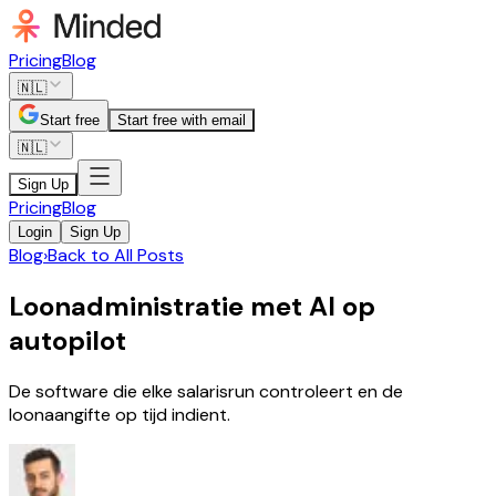
Pricing
Blog
🇳🇱
Start free
Start free with email
🇳🇱
Sign Up
Pricing
Blog
Login
Sign Up
Blog
›
Back to All Posts
Loonadministratie met AI op
autopilot
De software die elke salarisrun controleert en de
loonaangifte op tijd indient.