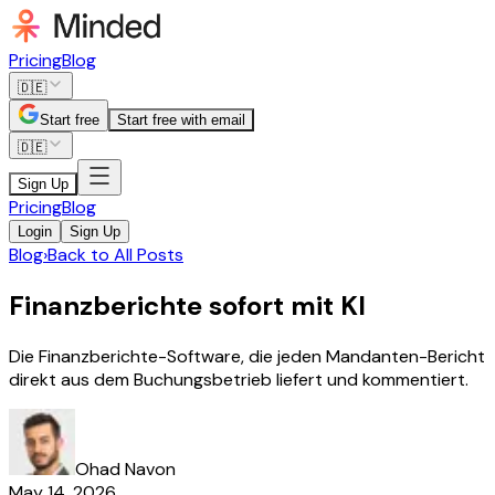
Pricing
Blog
🇩🇪
Start free
Start free with email
🇩🇪
Sign Up
Pricing
Blog
Login
Sign Up
Blog
›
Back to All Posts
Finanzberichte sofort mit KI
Die Finanzberichte-Software, die jeden Mandanten-Bericht
direkt aus dem Buchungsbetrieb liefert und kommentiert.
Ohad Navon
May 14, 2026