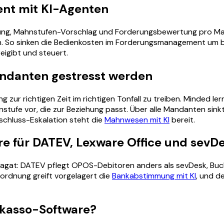
nt mit KI-Agenten
g, Mahnstufen-Vorschlag und Forderungsbewertung pro Mand
. So sinken die Bedienkosten im Forderungsmanagement um bis 
igibt und steuert.
andanten gestresst werden
ng zur richtigen Zeit im richtigen Tonfall zu treiben. Minded
hnstufe vor, die zur Beziehung passt. Über alle Mandanten sink
chluss-Eskalation steht die
Mahnwesen mit KI
bereit.
 für DATEV, Lexware Office und sevD
agat: DATEV pflegt OPOS-Debitoren anders als sevDesk, Buch
uordnung greift vorgelagert die
Bankabstimmung mit KI
, und d
nkasso-Software?