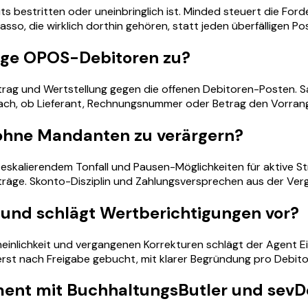
 bestritten oder uneinbringlich ist. Minded steuert die Ford
sso, die wirklich dorthin gehören, statt jeden überfälligen Po
nge OPOS-Debitoren zu?
trag und Wertstellung gegen die offenen Debitoren-Posten.
nach, ob Lieferant, Rechnungsnummer oder Betrag den Vorrang
ohne Mandanten zu verärgern?
 eskalierendem Tonfall und Pausen-Möglichkeiten für aktive St
äge. Skonto-Disziplin und Zahlungsversprechen aus der Vergan
und schlägt Wertberichtigungen vor?
inlichkeit und vergangenen Korrekturen schlägt der Agent Ei
n erst nach Freigabe gebucht, mit klarer Begründung pro Debit
ent mit BuchhaltungsButler und sevDe