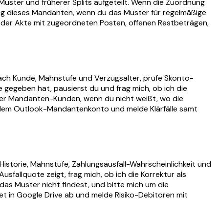
ter und früherer Splits aufgeteilt. Wenn die Zuordnung
ng dieses Mandanten, wenn du das Muster für regelmäßige
 der Akte mit zugeordneten Posten, offenen Restbeträgen,
nach Kunde, Mahnstufe und Verzugsalter, prüfe Skonto-
 gegeben hat, pausierst du und frag mich, ob ich die
cher Mandanten-Kunden, wenn du nicht weißt, wo die
s dem Outlook-Mandantenkonto und melde Klärfälle samt
istorie, Mahnstufe, Zahlungsausfall-Wahrscheinlichkeit und
fallquote zeigt, frag mich, ob ich die Korrektur als
das Muster nicht findest, und bitte mich um die
et in Google Drive ab und melde Risiko-Debitoren mit