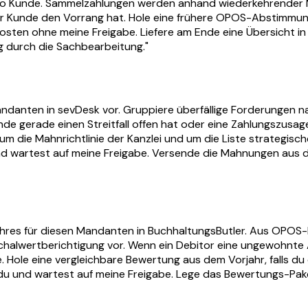
 Kunde. Sammelzahlungen werden anhand wiederkehrender Mus
er Kunde den Vorrang hat. Hole eine frühere OPOS-Abstimmu
sten ohne meine Freigabe. Liefere am Ende eine Übersicht in
g durch die Sachbearbeitung."
andanten in sevDesk vor. Gruppiere überfällige Forderungen 
e gerade einen Streitfall offen hat oder eine Zahlungszusage
um die Mahnrichtlinie der Kanzlei und um die Liste strategis
 und wartest auf meine Freigabe. Versende die Mahnungen au
hres für diesen Mandanten in BuchhaltungsButler. Aus OPOS-H
alwertberichtigung vor. Wenn ein Debitor eine ungewohnte Aus
 Hole eine vergleichbare Bewertung aus dem Vorjahr, falls du 
 du und wartest auf meine Freigabe. Lege das Bewertungs-Pak