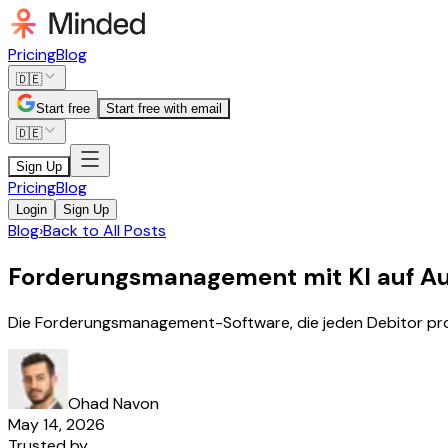
Pricing
Blog
🇩🇪
Start free
Start free with email
🇩🇪
Sign Up
Pricing
Blog
Login
Sign Up
Blog
›
Back to All Posts
Forderungsmanagement mit KI auf Au
Die Forderungsmanagement-Software, die jeden Debitor pro
Ohad Navon
May 14, 2026
Trusted by