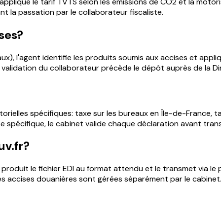
 applique le tarif TVTS selon les émissions de CO2 et la motori
 la passation par le collaborateur fiscaliste.
ses?
x), l'agent identifie les produits soumis aux accises et appliq
a validation du collaborateur précède le dépôt auprès de la D
ctorielles spécifiques: taxe sur les bureaux en Île-de-France, 
 spécifique, le cabinet valide chaque déclaration avant tran
uv.fr?
t produit le fichier EDI au format attendu et le transmet via l
nes accises douanières sont gérées séparément par le cabinet