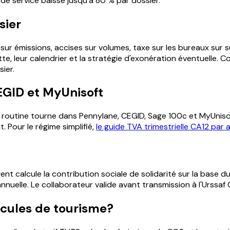
 de service baisse jusqu'à 80 % par dossier.
sier
sur émissions, accises sur volumes, taxe sur les bureaux sur 
tte, leur calendrier et la stratégie d'exonération éventuelle. 
ier.
EGID et MyUnisoft
 routine tourne dans Pennylane, CEGID, Sage 100c et MyUnisof
. Pour le régime simplifié,
le guide TVA trimestrielle CA12 par 
gent calcule la contribution sociale de solidarité sur la base du
nuelle. Le collaborateur valide avant transmission à l'Urssaf 
icules de tourisme?