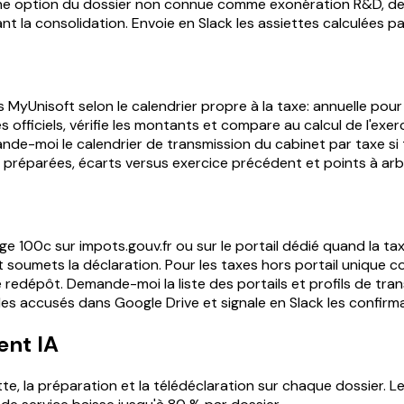
 une option du dossier non connue comme exonération R&D, d
nt la consolidation. Envoie en Slack les assiettes calculées pa
MyUnisoft selon le calendrier propre à la taxe: annuelle pour 
es officiels, vérifie les montants et compare au calcul de l'exe
nde-moi le calendrier de transmission du cabinet par taxe si 
ns préparées, écarts versus exercice précédent et points à arbi
00c sur impots.gouv.fr ou sur le portail dédié quand la taxe n'
t soumets la déclaration. Pour les taxes hors portail unique c
redépôt. Demande-moi la liste des portails et profils de trans
les accusés dans Google Drive et signale en Slack les confirma
ent IA
ette, la préparation et la télédéclaration sur chaque dossier. L