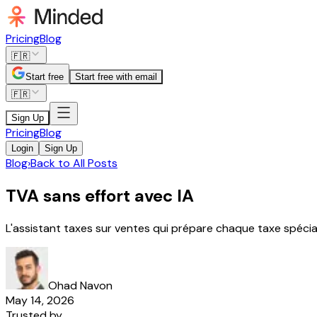
Pricing
Blog
🇫🇷
Start free
Start free with email
🇫🇷
Sign Up
Pricing
Blog
Login
Sign Up
Blog
›
Back to All Posts
TVA sans effort avec IA
L'assistant taxes sur ventes qui prépare chaque taxe spécial
Ohad Navon
May 14, 2026
Trusted by